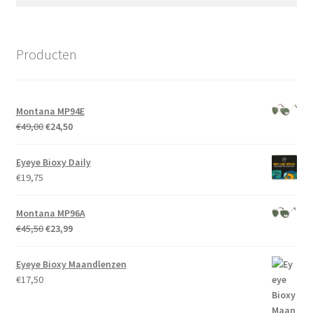
naar:
Producten
Montana MP94E
Oorspronkelijke
Huidige
€
49,00
€
24,50
prijs
prijs
was:
is:
Eyeye Bioxy Daily
€49,00.
€24,50.
€
19,75
Montana MP96A
Oorspronkelijke
Huidige
€
45,50
€
23,99
prijs
prijs
was:
is:
Eyeye Bioxy Maandlenzen
€45,50.
€23,99.
€
17,50