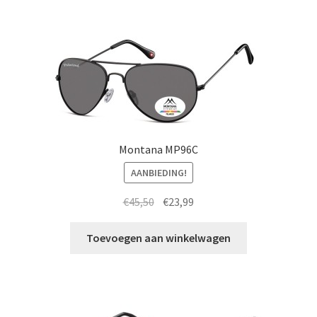
Montana MP96C
AANBIEDING!
Oorspronkelijke
Huidige
€
45,50
€
23,99
prijs
prijs
was:
is:
Toevoegen aan winkelwagen
€45,50.
€23,99.