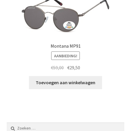
Montana MP91
AANBIEDING!
Oorspronkelijke
Huidige
€
59,00
€
29,50
prijs
prijs
was:
is:
Toevoegen aan winkelwagen
€59,00.
€29,50.
Zoeken