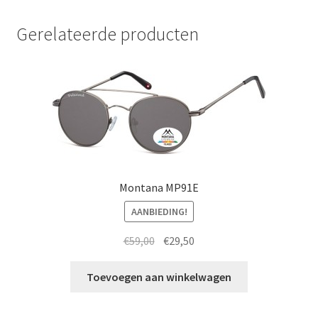
Gerelateerde producten
Montana MP91E
AANBIEDING!
Oorspronkelijke
Huidige
€
59,00
€
29,50
prijs
prijs
was:
is:
Toevoegen aan winkelwagen
€59,00.
€29,50.