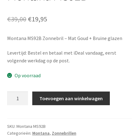
Oorspronkelijke
Huidige
€
39,00
€
19,95
prijs
prijs
Montana MS92B Zonnebril – Mat Goud + Bruine glazen
was:
is:
€39,00.
€19,95.
Levertijd: Bestel en betaal met iDeal vandaag, eerst
volgende werkdag op de post.
Op voorraad
Montana
Toevoegen aan winkelwagen
MS92B
aantal
SKU:
Montana MS92B
Categorieën:
Montana
,
Zonnebrillen