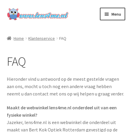
Ga
Ga
Menu
door
naar
naar
de
Home
navigatie
inhoud
Home
Klantenservice
FAQ
Subme
Contactlenzen
uitvou
FAQ
Subme
Zonnebrillen
uitvou
Accessoires
Hieronder vind u antwoord op de meest gestelde vragen
aan ons, mocht u toch nog een andere vraag hebben
Subme
Klantenservice
neemt u dan contact met ons op wij helpen u graag verder.
uitvou
Maakt de webwinkel lens4me.nl onderdeel uit van een
Contact Info
fysieke winkel?
Jazeker, lens4me.nl is een webwinkel die onderdeel uit
Bestelling & Levering
maakt van Bert Kok Optiek Rotterdam gevestigd op de