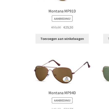
Montana MP91D
AANBIEDING!
Oorspronkelijke
Huidige
€
59,00
€
29,50
prijs
prijs
was:
is:
Toevoegen aan winkelwagen
€59,00.
€29,50.
Montana MP94D
AANBIEDING!
Oorspronkelijke
Huidige