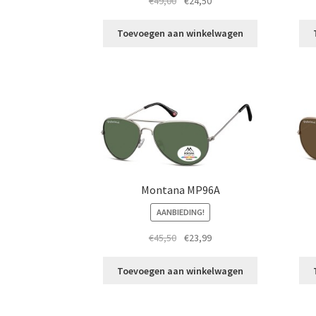
€
49,00
€
24,50
prijs
prijs
was:
is:
Toevoegen aan winkelwagen
€49,00.
€24,50.
Montana MP96A
AANBIEDING!
Oorspronkelijke
Huidige
€
45,50
€
23,99
prijs
prijs
was:
is:
Toevoegen aan winkelwagen
€45,50.
€23,99.