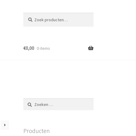
Zoeken
Zoeken
naar:
€
0,00
0 items
Zoeken
naar:
Producten