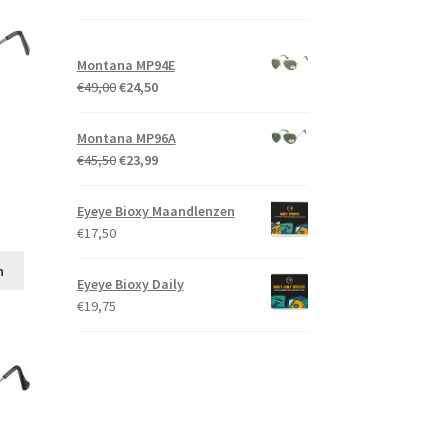
Montana MP94E
Oorspronkelijke
Huidige
€
49,00
€
24,50
prijs
prijs
was:
is:
Montana MP96A
€49,00.
€24,50.
Oorspronkelijke
Huidige
€
45,50
€
23,99
prijs
prijs
was:
is:
Eyeye Bioxy Maandlenzen
ke
e
€45,50.
€23,99.
€
17,50
n
Eyeye Bioxy Daily
.
€
19,75