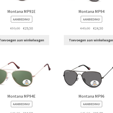
Montana MP91E
Montana MP94
AANBIEDING!
AANBIEDING!
Oorspronkelijke
Huidige
Oorspronkelij
Huidig
€
59,00
€
29,50
€
49,00
€
24,50
prijs
prijs
prijs
prijs
was:
is:
was:
is:
Toevoegen aan winkelwagen
Toevoegen aan winkelwage
€59,00.
€29,50.
€49,00.
€24,50
Montana MP94E
Montana MP96
AANBIEDING!
AANBIEDING!
Oorspronkelijke
Huidige
Oorspronkelij
Huidig