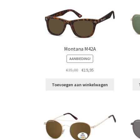
Montana M42A
AANBIEDING!
Oorspronkelijke
Huidige
€
35,00
€
19,95
prijs
prijs
was:
is:
Toevoegen aan winkelwagen
€35,00.
€19,95.