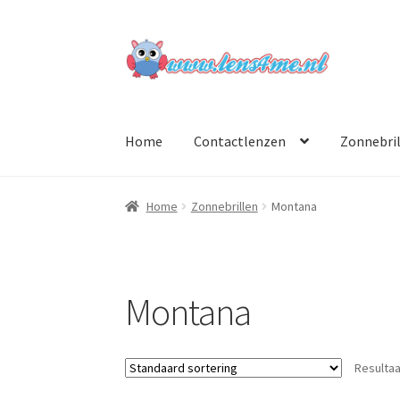
Ga
Ga
door
naar
naar
de
navigatie
inhoud
Home
Contactlenzen
Zonnebri
Home
Zonnebrillen
Montana
Montana
Resultaa