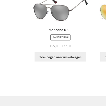
Montana MS90
AANBIEDING!
Oorspronkelijke
Huidige
€
55,00
€
27,50
prijs
prijs
was:
is:
Toevoegen aan winkelwagen
€55,00.
€27,50.