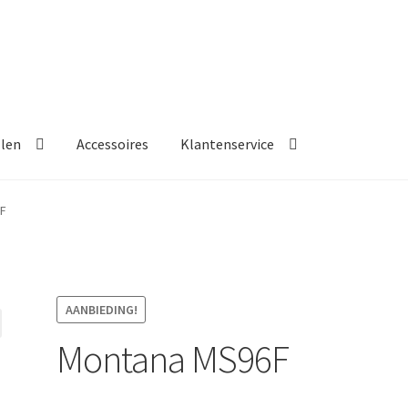
llen
Accessoires
Klantenservice
F
AANBIEDING!
Montana MS96F