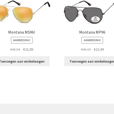
Montana MS96I
Montana MP96
AANBIEDING!
AANBIEDING!
Oorspronkelijke
Huidige
Oorspronkelij
Huidig
€
45,50
€
23,99
€
45,50
€
23,99
prijs
prijs
prijs
prijs
was:
is:
was:
is:
Toevoegen aan winkelwagen
Toevoegen aan winkelwage
€45,50.
€23,99.
€45,50.
€23,99