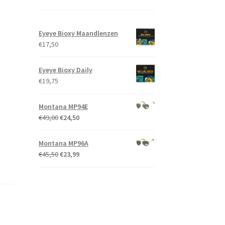
Eyeye Bioxy Maandlenzen
e
€
17,50
Eyeye Bioxy Daily
€
19,75
Montana MP94E
Oorspronkelijke
Huidige
€
49,00
€
24,50
prijs
prijs
was:
is:
Montana MP96A
€49,00.
€24,50.
Oorspronkelijke
Huidige
€
45,50
€
23,99
prijs
prijs
was:
is:
€45,50.
€23,99.