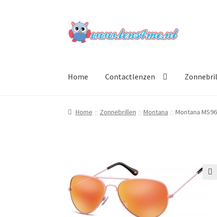
Ga
Ga
door
naar
naar
de
navigatie
inhoud
Home
Contactlenzen
Zonnebri
Home
Zonnebrillen
Montana
Montana MS96
🔍