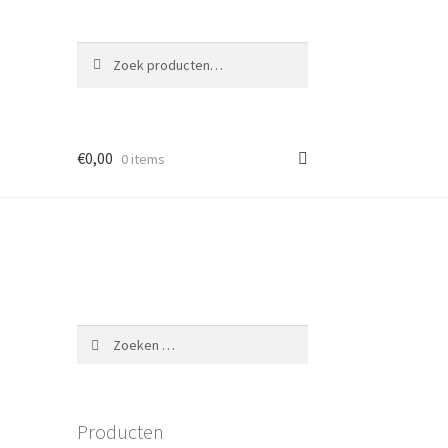
Zoeken
Zoeken
naar:
€
0,00
0 items
Zoeken
naar:
Producten