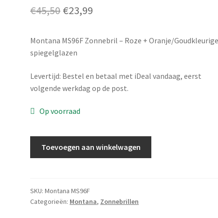
Oorspronkelijke
Huidige
€
45,50
€
23,99
prijs
prijs
Montana MS96F Zonnebril – Roze + Oranje/Goudkleurig
was:
is:
spiegelglazen
€45,50.
€23,99.
Levertijd: Bestel en betaal met iDeal vandaag, eerst
volgende werkdag op de post.
Op voorraad
Montana
Toevoegen aan winkelwagen
MS96F
aantal
SKU:
Montana MS96F
Categorieën:
Montana
,
Zonnebrillen