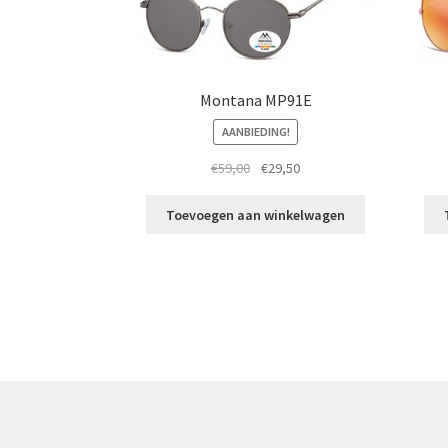
Montana MP91E
AANBIEDING!
Oorspronkelijke
Huidige
€
59,00
€
29,50
prijs
prijs
was:
is:
Toevoegen aan winkelwagen
€59,00.
€29,50.