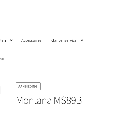
llen
Accessoires
Klantenservice
89B
AANBIEDING!
Montana MS89B