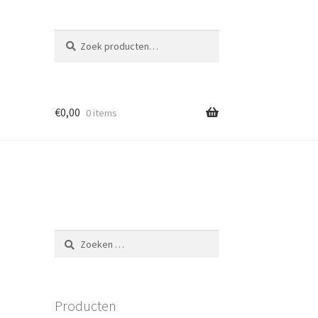
Zoeken
Zoeken
naar:
€
0,00
0 items
Zoeken
naar:
Producten