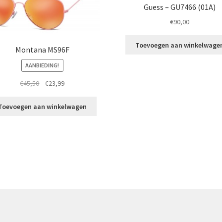
Guess – GU7466 (01A)
€
90,00
Toevoegen aan winkelwage
Montana MS96F
AANBIEDING!
Oorspronkelijke
Huidige
€
45,50
€
23,99
prijs
prijs
was:
is:
Toevoegen aan winkelwagen
€45,50.
€23,99.