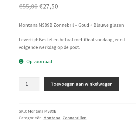
Oorspronkelijke
Huidige
€
55,00
€
27,50
prijs
prijs
Montana MS89B Zonnebril – Goud + Blauwe glazen
was:
is:
€55,00.
€27,50.
Levertijd: Bestel en betaal met iDeal vandaag, eerst
volgende werkdag op de post.
Op voorraad
Montana
Toevoegen aan winkelwagen
MS89B
aantal
SKU:
Montana MS89B
Categorieën:
Montana
,
Zonnebrillen