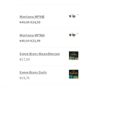
Montana MP94E
Oorspronkelijke
Huidige
€
49,00
€
24,50
prijs
prijs
was:
is:
Montana MP96A
€49,00.
€24,50.
Oorspronkelijke
Huidige
€
45,50
€
23,99
prijs
prijs
was:
is:
Eyeye Bioxy Maandlenzen
€45,50.
€23,99.
€
17,50
Eyeye Bioxy Daily
€
19,75