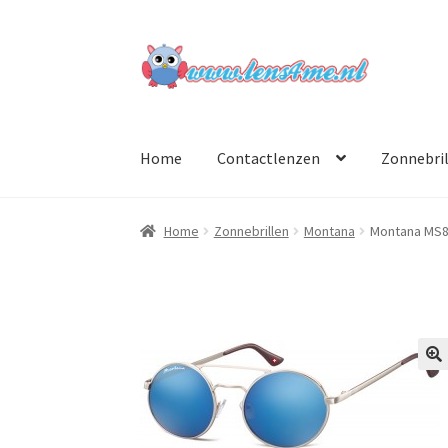
Ga
Ga
door
naar
naar
de
navigatie
inhoud
Home
Contactlenzen
Zonnebri
Home
Zonnebrillen
Montana
Montana MS
🔍