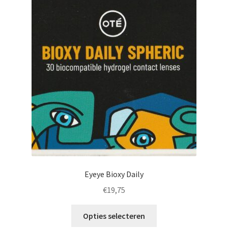
Eyeye Bioxy Daily
€
19,75
Dit
Opties selecteren
product