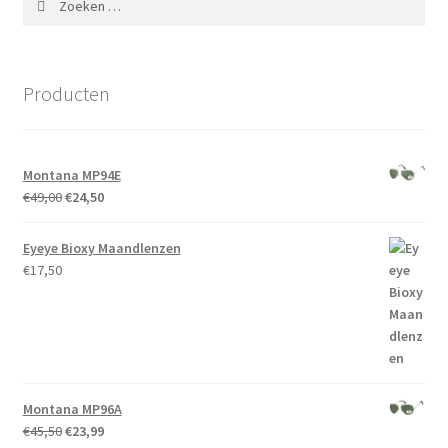
kan
naar:
gekozen
worden
op
Producten
de
productpagina
Montana MP94E
Oorspronkelijke
Huidige
€
49,00
€
24,50
prijs
prijs
was:
is:
Eyeye Bioxy Maandlenzen
€49,00.
€24,50.
€
17,50
Montana MP96A
Oorspronkelijke
Huidige
€
45,50
€
23,99