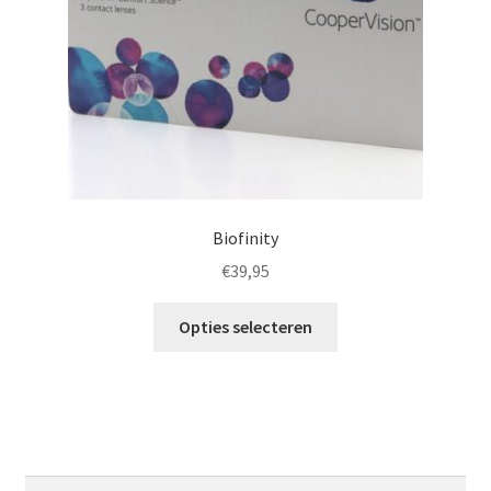
op
de
productpagina
Biofinity
€
39,95
Dit
Opties selecteren
product
heeft
meerdere
variaties.
Deze
optie
Zoeken