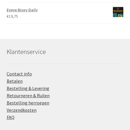
prijs
prijs
was:
is:
Eyeye Bioxy Daily
€45,50.
€23,99.
€
19,75
Klantenservice
Contact info
Betalen
Bestelling & Levering
Retourneren & Ruilen
Bestelling herroepen
Verzendkosten
FAQ