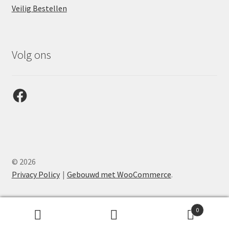
Veilig Bestellen
Volg ons
Facebook
© 2026
Privacy Policy
Gebouwd met WooCommerce
.
0
Zoeken
Zoeken