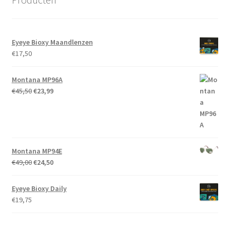
Eyeye Bioxy Maandlenzen
€
17,50
Montana MP96A
Oorspronkelijke
Huidige
€
45,50
€
23,99
prijs
prijs
was:
is:
€45,50.
€23,99.
Montana MP94E
Oorspronkelijke
Huidige
€
49,00
€
24,50
prijs
prijs
was:
is:
Eyeye Bioxy Daily
€49,00.
€24,50.
€
19,75