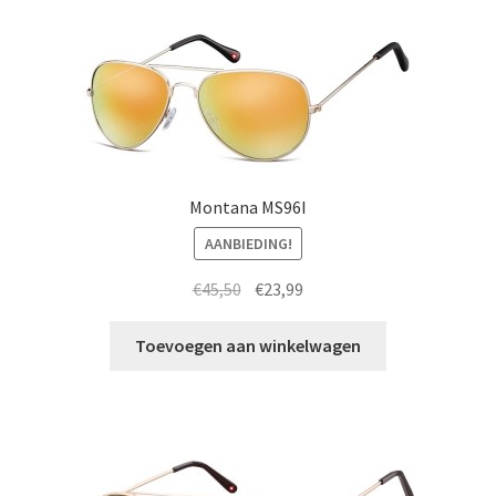
Montana MS96I
AANBIEDING!
Oorspronkelijke
Huidige
€
45,50
€
23,99
prijs
prijs
was:
is:
Toevoegen aan winkelwagen
€45,50.
€23,99.