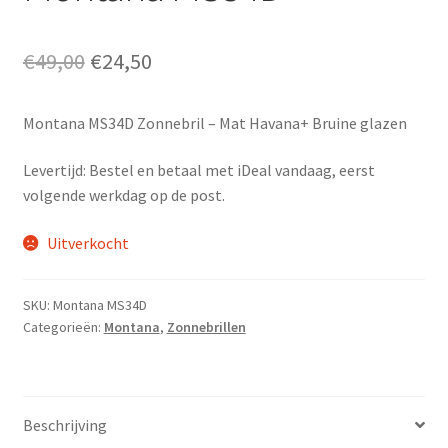
Oorspronkelijke
Huidige
€
49,00
€
24,50
prijs
prijs
Montana MS34D Zonnebril – Mat Havana+ Bruine glazen
was:
is:
€49,00.
€24,50.
Levertijd: Bestel en betaal met iDeal vandaag, eerst
volgende werkdag op de post.
Uitverkocht
SKU:
Montana MS34D
Categorieën:
Montana
,
Zonnebrillen
Beschrijving