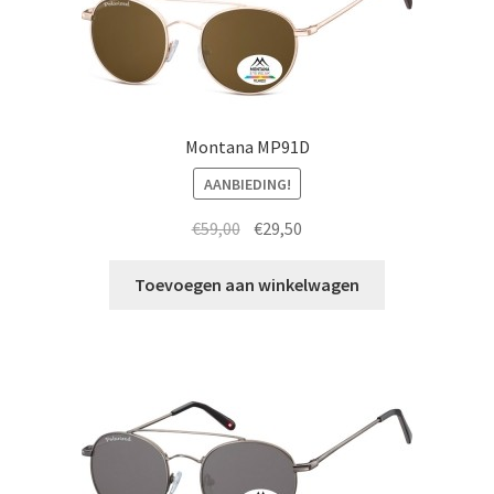
Montana MP91D
AANBIEDING!
Oorspronkelijke
Huidige
€
59,00
€
29,50
prijs
prijs
was:
is:
Toevoegen aan winkelwagen
€59,00.
€29,50.