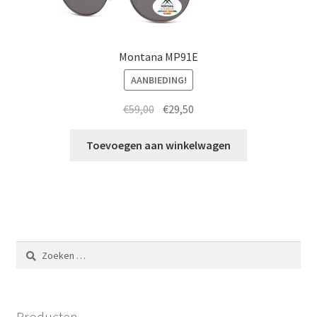
Montana MP91E
AANBIEDING!
Oorspronkelijke
Huidige
€
59,00
€
29,50
prijs
prijs
was:
is:
Toevoegen aan winkelwagen
€59,00.
€29,50.
Zoeken
naar:
Producten