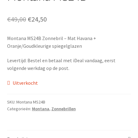
Oorspronkelijke
Huidige
€
49,00
€
24,50
prijs
prijs
Montana MS24B Zonnebril – Mat Havana +
was:
is:
Oranje/Goudkleurige spiegelglazen
€49,00.
€24,50.
Levertijd: Bestel en betaal met iDeal vandaag, eerst
volgende werkdag op de post.
Uitverkocht
SKU:
Montana MS24B
Categorieën:
Montana
,
Zonnebrillen