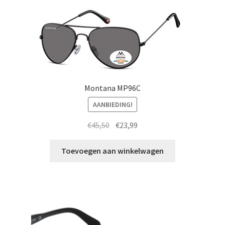
Montana MP96C
AANBIEDING!
Oorspronkelijke
Huidige
€
45,50
€
23,99
prijs
prijs
was:
is:
Toevoegen aan winkelwagen
€45,50.
€23,99.