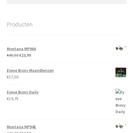
naar:
Producten
Montana MP96A
Oorspronkelijke
Huidige
€
45,50
€
23,99
prijs
prijs
was:
is:
Eyeye Bioxy Maandlenzen
€45,50.
€23,99.
€
17,50
Eyeye Bioxy Daily
€
19,75
Montana MP94E
Oorspronkelijke
Huidige