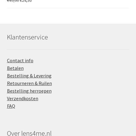
€
49,00
€
24,50
prijs
prijs
was:
is:
€49,00.
€24,50.
Klantenservice
Contact info
Betalen
Bestelling & Levering
Retourneren & Ruilen
Bestelling herroepen
Verzendkosten
FAQ
Over lens4me.nl