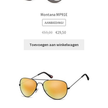
Montana MP91E
AANBIEDING!
Oorspronkelijke
Huidige
€
59,00
€
29,50
prijs
prijs
was:
is:
Toevoegen aan winkelwagen
€59,00.
€29,50.