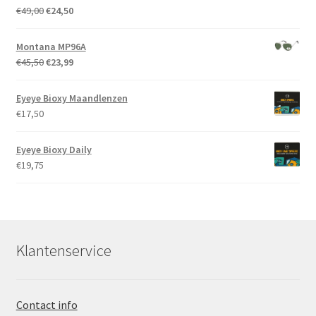
Oorspronkelijke
Huidige
€
49,00
€
24,50
prijs
prijs
was:
is:
Montana MP96A
€49,00.
€24,50.
Oorspronkelijke
Huidige
€
45,50
€
23,99
prijs
prijs
was:
is:
Eyeye Bioxy Maandlenzen
€45,50.
€23,99.
€
17,50
Eyeye Bioxy Daily
€
19,75
Klantenservice
Contact info