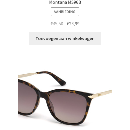
Montana MS96B
AANBIEDING!
Oorspronkelijke
Huidige
€
45,50
€
23,99
prijs
prijs
was:
is:
Toevoegen aan winkelwagen
€45,50.
€23,99.